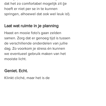
dat het zo comfortabel mogelijk zit (je 
hoeft er niet per se in te kunnen 
springen, alhoewel dat ook wel leuk is!).
Laat wat ruimte in je planning
Haast en mooie foto's gaan zelden 
samen. Zorg dat er genoeg tijd is tussen 
de verschillende onderdelen van jullie 
dag. Zo voorkom je stress én kunnen 
we eventueel gebruik maken van het 
mooiste licht.
Geniet. Echt.
Klinkt cliché, maar het is de 
belangrijkste tip. Jullie trouwen 
vandaag. Vandaag draait alles om jullie 
liefde. Laat alles los, kijk elkaar aan, 
lach, huil, dans, spring, whatever. Maak 
er wat moois van!