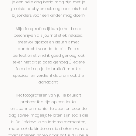
je een héle dag bezig mag zijn met je
grootste hobby en ook nog eens iets heel
bijzonders voor een ander mag doen?
Mijn fotografiestijl kun je het beste
beschrijven als journalistiek, relaxed,
sfeervol, tijdloos en kleurrijk met
aandacht voor de details. En als
perfectionist vind ik 'goed genoeg' ook
zeker niet altijd goed genoeg ;) Iedere
foto die ik op jullie bruiloft maak is
speciaal en verdient daarom ook die
aandacht.
Het fotograferen van jullie bruiloft
probeer ik altijd op een leuke,
ontspannen manier te doen en door de
dag zoveel mogelijk te laten zijn zoals die
is. De liefdevolle en intieme momenten,
maar ook de kinderen die stiekem van de
taart snoepen horen daar natuurlijk bij. Ik