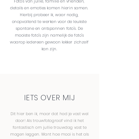
Foto's van jullie, familie en vrienden,
details en emoties komen hierin samen.
Hierbij probeer ik, waar nodig,
onopvallend te werken voor de leukste
spontane en ontspannen foto's. De
mooiste foto's zijn namelijk de foto's
waarop iedereen gewoon lekker zichzelf
kan zijn.
IETS OVER MIJ
Dit hier ben ik, maar dat had je vast wel
door! Als trouwfotograaf vind ik het
fantastisch om jullie trouwdag vast te
mogen leggen. Want hoe mooi is het als