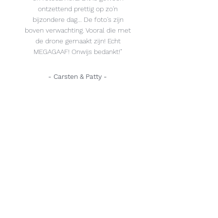
ontzettend prettig op zo'n
bijzondere dag... De foto's zijn
boven verwachting. Vooral die met
de drone gemaakt zijn! Echt
MEGAGAAF! Onwijs bedankt!"
- Carsten & Patty -
Stuur mij een bericht
Vragen staat vrij! Wil je iets specifieks
weten? Of direct een